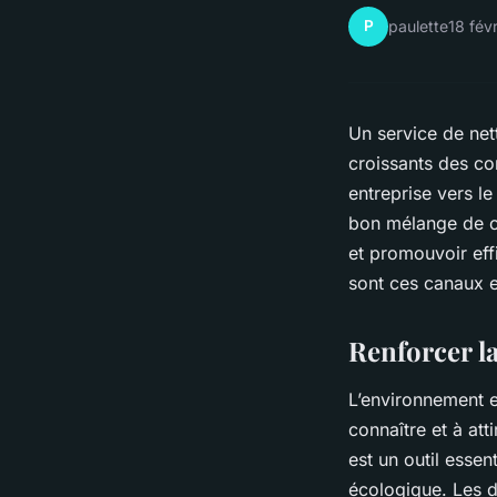
P
paulette
18 fév
Un service de ne
croissants des co
entreprise vers le
bon mélange de ca
et promouvoir ef
sont ces canaux e
Renforcer la
L’environnement en
connaître et à att
est un outil esse
écologique. Les d