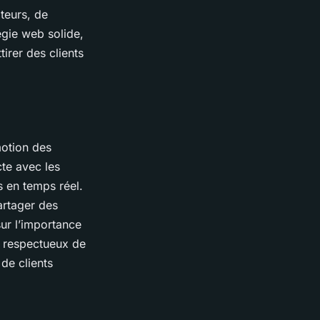
teurs, de
égie web solide,
irer des clients
motion des
cte avec les
s en temps réel.
artager des
ur l’importance
e respectueux de
de clients