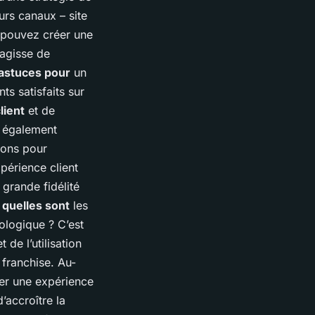
eurs canaux – site
 pouvez créer une
’agisse de
astuces pour
un
s satisfaits sur
lient
et de
t également
tions pour
périence client
 grande fidélité
,
quelles sont
les
ologique ? C’est
 de l’utilisation
 franchise. Au-
réer une expérience
’accroître la