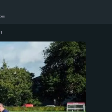
ces
 ?