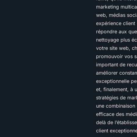
marketing multican
web, médias socia
expérience client
répondre aux ques
nettoyage plus éc
votre site web, c
promouvoir vos se
important de recue
améliorer constam
exceptionnelle peu
et, finalement, à
stratégies de mar
une combinaison de
efficace des média
delà de l’établiss
client exceptionn