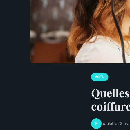
ACTU
Quelles
coiffure
P
paulette
22 ma