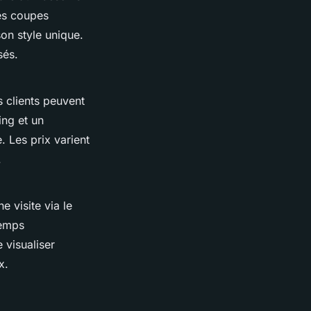
es coupes
on style unique.
sés.
s clients peuvent
ing et un
. Les prix varient
.
 visite via le
temps
 visualiser
x.