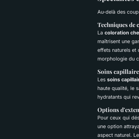
Au-delà des coupe
Techniques de c
La
coloration ch
maîtrisent une ga
effets naturels e
morphologie du cl
Soins capillair
Les
soins capilla
haute qualité, le
hydratants qui rev
Options d'exten
Pour ceux qui dés
une option attraya
aspect naturel. L