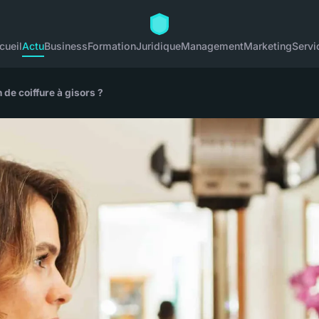
cueil
Actu
Business
Formation
Juridique
Management
Marketing
Servi
 de coiffure à gisors ?