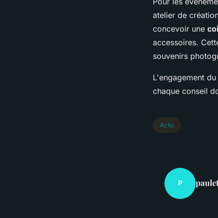
Pour les événemen
atelier de créatio
concevoir une
co
accessoires. Cette
souvenirs photog
L'engagement du s
chaque conseil do
Actu
paule
P