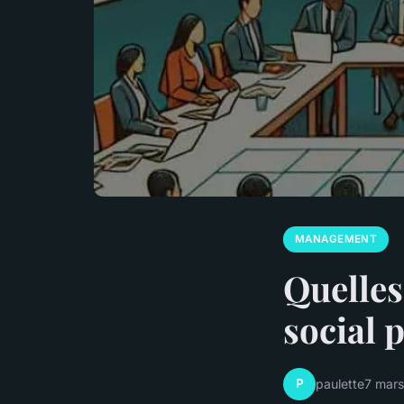
MANAGEMENT
Quelles
social 
P
paulette
7 mar