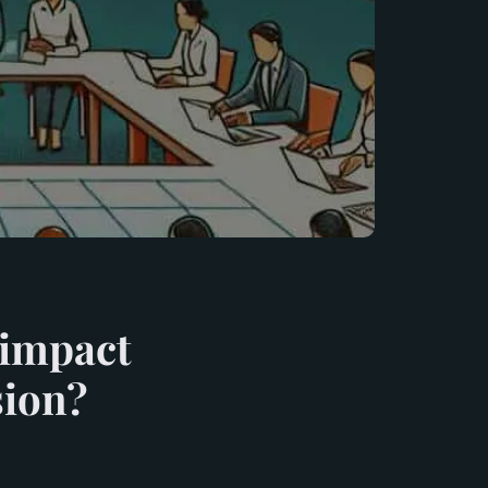
'impact
sion?