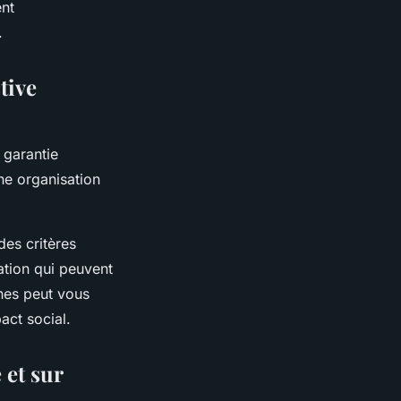
ent
.
tive
 garantie
ne organisation
des critères
tation qui peuvent
rnes peut vous
act social.
 et sur