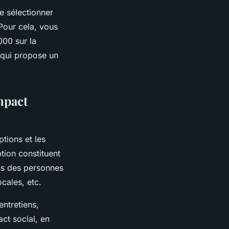
de sélectionner
 Pour cela, vous
000 sur la
, qui propose un
mpact
ptions et les
tion constituent
ons des personnes
cales, etc.
ntretiens,
ct social, en