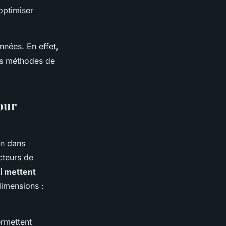
optimiser
nnées. En effet,
les méthodes de
our
on dans
acteurs de
i mettent
imensions :
ermettent